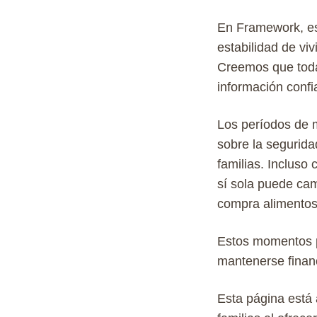
En Framework,
e
estabilidad
de
viv
Creemos
que
tod
información
confi
Los períodos de m
sobre la segurid
familias. Incluso
sí sola puede cam
compra alimentos,
Estos
momen
t
os
mantenerse
fina
Esta página está 