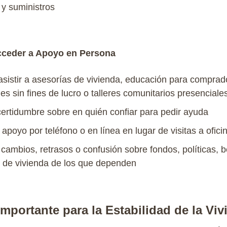
 y
suministros
cceder a Apoyo en Persona
asistir
a
asesorías
de
vivienda
,
educación
para
comprad
nes
sin fines de
lucro
o
talleres
comunitarios
presenciale
certidumbre
sobre
en
quién
confiar
para
pedir
ayuda
apoyo
por
teléfono
o
en
línea
en
lugar
de
visitas
a
ofici
cambios
,
retrasos
o
confusión
sobre
fondos
,
políticas
,
b
de
vivienda
de
los
que
dependen
mportante para la Estabilidad de la Viv