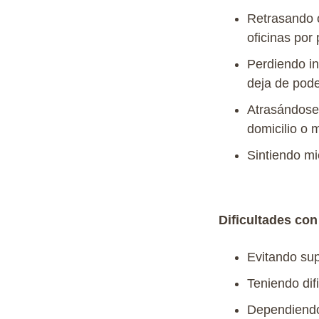
Retrasando
oficinas
por
Perdiendo
i
deja
de
pode
Atrasándose
domicilio
o
m
Sintiendo
mi
Dificultades co
Evitando
su
Teniendo
dif
Dependiend