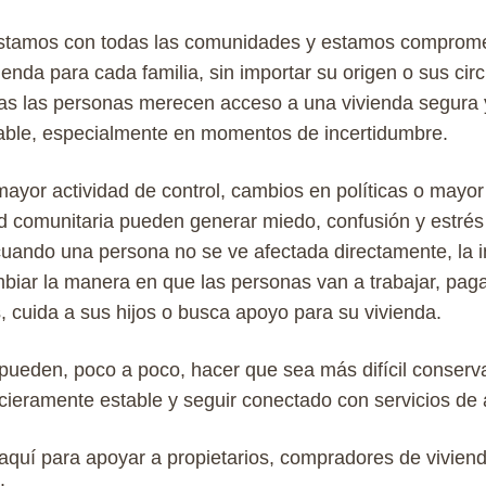
stamos
con
todas
las comunidades y
estamos
comprome
ienda
para
cada
familia, sin
importar
su
origen
o sus
cir
as
las personas
merecen
acceso
a
una
vivienda
segura
able
,
especialmente
en
momentos
de
incertidumbre
.
ayor actividad de control, cambios en políticas o mayor
ad comunitaria pueden generar miedo, confusión y estré
 cuando una persona no se ve afectada directamente, la 
biar la manera en que las personas van a trabajar, pag
 cuida a sus hijos o busca apoyo para su vivienda.
p
ueden
, poco a poco,
hacer
que
sea
más
difícil
conserv
ncieramente
estable
y
seguir
conectado
con
servicios
de 
aquí para apoyar a propietarios, compradores de vivienda