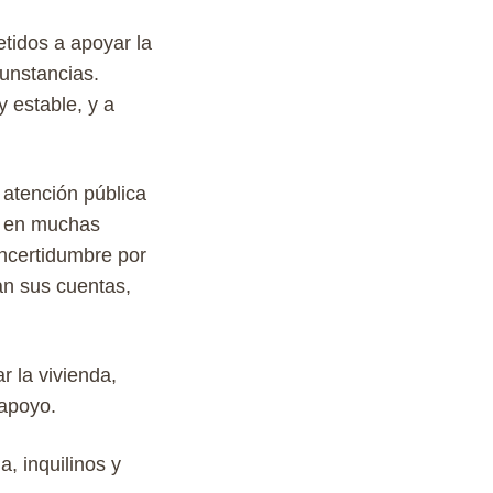
tidos
a
apoyar
la
cunstancias
.
y
estable
, y
a
 atención pública
s en muchas
incertidumbre por
an sus cuentas,
ar
la
vivienda
,
apoyo.
, inquilinos y