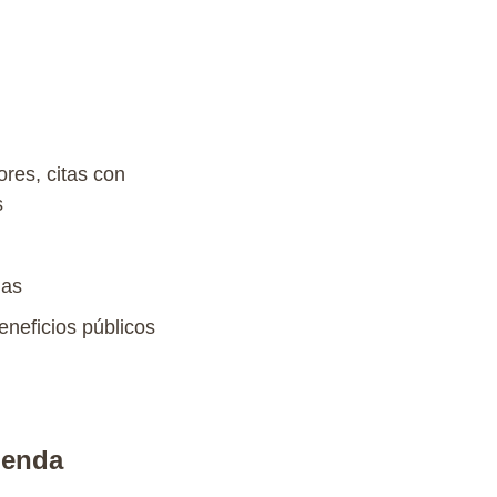
ores
,
citas
con
s
nas
eneficios
públicos
ienda