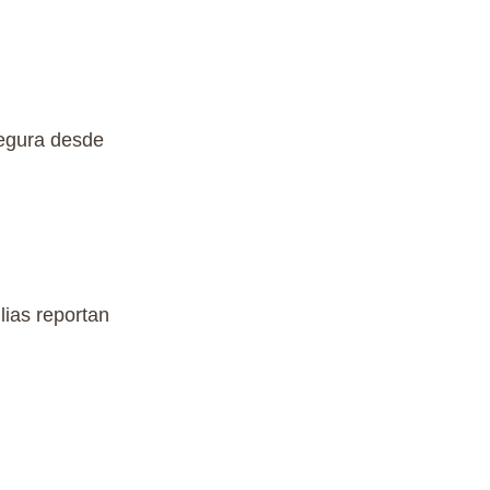
egura
desde
lias
reportan