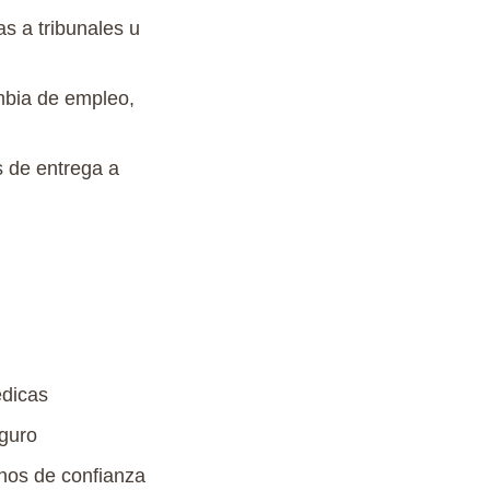
tas
a
tribunales
u
mbia de
empleo
,
s
de
entrega
a
dicas
guro
nos
de
confianza