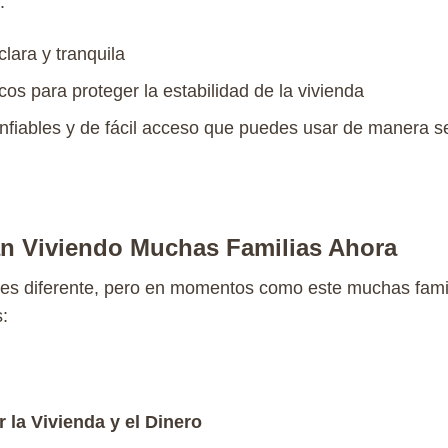
:
clara
y
tranquila
c
os
para
proteger
la
estabilidad
de la
vivienda
nfiables
y de
fácil
acceso
que
puedes
usar de
manera
s
n Viviendo Muchas Familias Ahora
es diferente, pero en momentos como
este muchas fami
s:
 la Vivienda y el Dinero