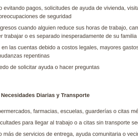
o
evitando
pagos
, solicitudes de
ayuda
de
vivienda
,
visi
preocupaciones
de
seguridad
ngresos
cuando
alguien
reduce sus horas de
trabajo
, ca
r
trabajar
o es
separado
inesperadamente
de
su
familia
en
las
cuentas
debido
a
costos
legales
,
mayores
gasto
udanzas
repentinas
edo
de
solicitar
ayuda
o
hacer
preguntas
n Necesidades Diarias y Transporte
permercados
,
farmacias
,
escuelas
,
guarderías
o
citas
mé
icultades
para
llegar
al
trabajo
o a
citas
sin
transporte
se
o
más
de
servicios
de
entrega
,
ayuda
comunitaria
o
veci